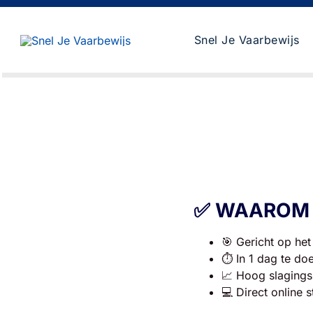
Skip
to
Snel Je Vaarbewijs
content
✅ WAAROM 
🎯 Gericht op he
⏱ In 1 dag te do
📈 Hoog slaging
💻 Direct online s