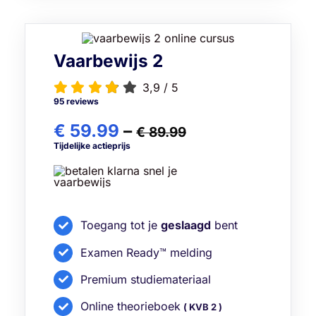
Vaarbewijs 2
3,9
/
5
95 reviews
€ 59.99
–
€ 89.99
Tijdelijke actieprijs
Toegang tot je
geslaagd
bent
Examen Ready™ melding
Premium studiemateriaal
Online theorieboek
( KVB 2 )