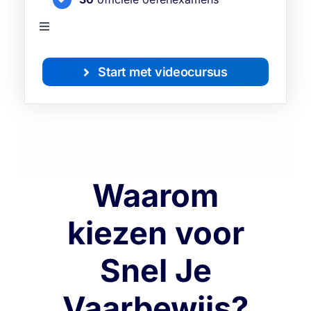
Toggle
Navigation
Bekijk alle functies
Start met videocursus
Waarom
kiezen voor
Snel Je
Vaarbewijs?