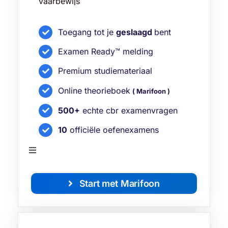
Toegang tot je
geslaagd
bent
Examen Ready™ melding
Premium studiemateriaal
Online theorieboek
( Marifoon )
500+
echte cbr examenvragen
10
officiële oefenexamens
Toggle
Navigation
Bekijk alle functies
Start met Marifoon