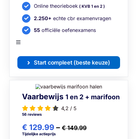
Online theorieboek
( KVB 1 en 2 )
2.250+
echte cbr examenvragen
55
officiële oefenexamens
Toggle
Navigation
Bekijk alle functies
Start compleet (beste keuze)
Vaarbewijs
1 en 2 + marifoon
4,2
/
5
56 reviews
€ 129.99
–
€ 149.99
Tijdelijke actieprijs