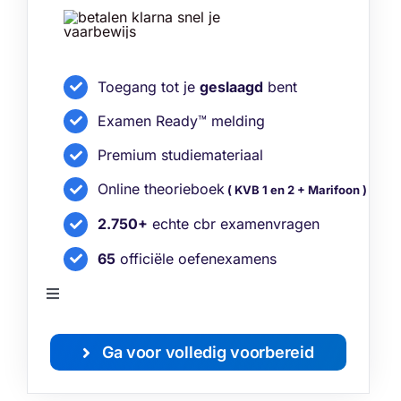
Toegang tot je
geslaagd
bent
Examen Ready™ melding
Premium studiemateriaal
Online theorieboek
( KVB 1 en 2 + Marifoon )
2.750+
echte cbr examenvragen
65
officiële oefenexamens
Toggle
Navigation
Bekijk alle functies
Ga voor volledig voorbereid