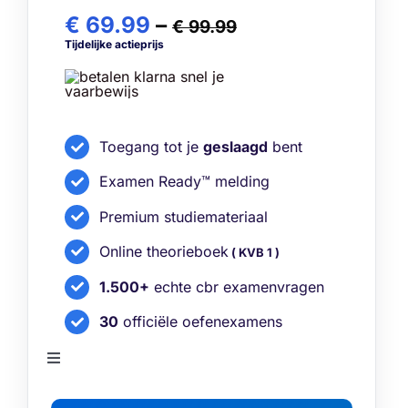
€ 69.99
–
€ 99.99
Tijdelijke actieprijs
Toegang tot je
geslaagd
bent
Examen Ready™ melding
Premium studiemateriaal
Online theorieboek
( KVB 1 )
1.500+
echte cbr examenvragen
30
officiële oefenexamens
Toggle
Navigation
Bekijk alle functies