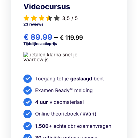
Videocursus
3,5
/
5
23 reviews
€ 89.99
–
€ 119.99
Tijdelijke actieprijs
Toegang tot je
geslaagd
bent
Examen Ready™ melding
4 uur
videomateriaal
Online theorieboek
( KVB 1 )
1.500+
echte cbr examenvragen
30
officiële oefenexamens