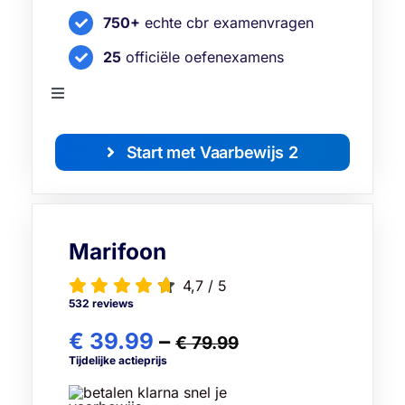
750+
echte cbr examenvragen
25
officiële oefenexamens
Toggle
Navigation
Bekijk alle functies
Start met Vaarbewijs 2
Marifoon
4,7
/
5
532 reviews
€ 39.99
–
€ 79.99
Tijdelijke actieprijs