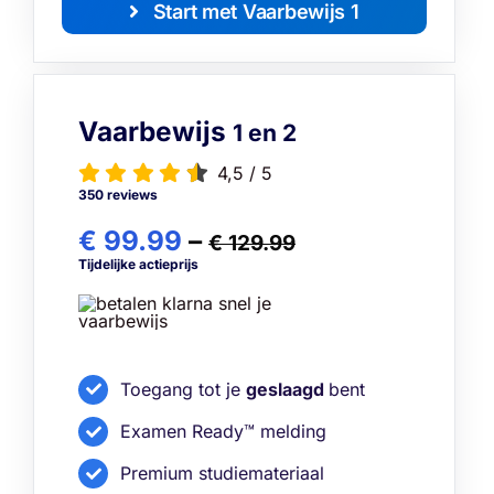
Start met Vaarbewijs 1
Vaarbewijs
1 en 2
4,5
/
5
350 reviews
€ 99.99
–
€ 129.99
Tijdelijke actieprijs
Toegang tot je
geslaagd
bent
Examen Ready™ melding
Premium studiemateriaal