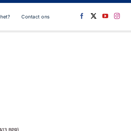
het?
Contact ons
 A13 BPR).