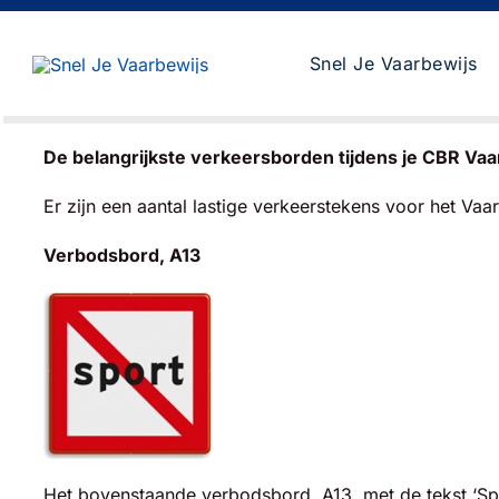
Skip
to
Snel Je Vaarbewijs
content
De belangrijkste verkeersborden tijdens je CBR Vaa
Er zijn een aantal lastige verkeerstekens voor het V
Verbodsbord, A13
Het bovenstaande verbodsbord, A13, met de tekst ‘Spo